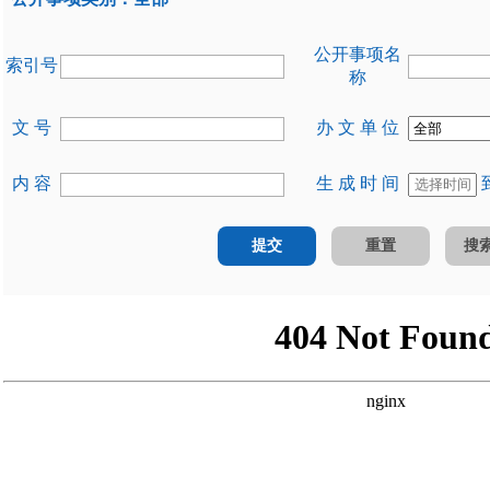
公开事项名
索引号
称
文 号
办 文 单 位
内 容
生 成 时 间