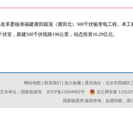
发展改革委核准福建莆田园顶（莆田北）500千伏输变电工程。本工程
伏安，新建500千伏线路196公里，动态投资10.29亿元。