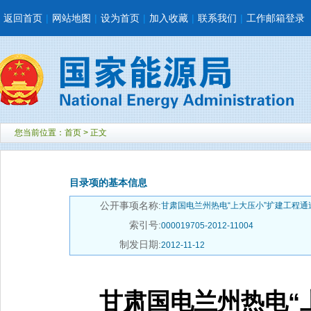
返回首页
|
网站地图
|
设为首页
|
加入收藏
|
联系我们
|
工作邮箱登录
您当前位置：
首页
> 正文
目录项的基本信息
公开事项名称:
甘肃国电兰州热电“上大压小”扩建工程通
索引号:
000019705-2012-11004
制发日期:
2012-11-12
甘肃国电兰州热电“